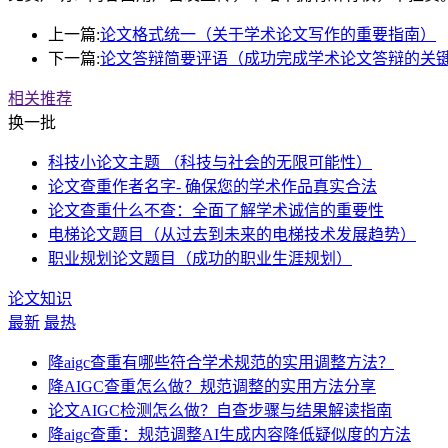
上一篇:
论文格式统一（关于学术论文写作的重要指南）
下一篇:
论文答辩简要评语（成功完成学术论文答辩的关
相关推荐
换一批
科技小论文主题 （科技与社会的无限可能性）
论文查重作者名字- 确保您的学术作品真实合法
论文查重什么不查：全面了解学术诚信的重要性
电梯论文题目（从过去到未来的电梯技术发展趋势）
职业规划论文题目（成功的职业生涯规划）
论文知识
最新
最热
降aigc查重有哪些符合学术规范的实用调整方法？
降AIGC查重怎么做？规范调整的实用方法分享
论文AIGC检测怎么做？自查步骤与结果解读指南
降aigc查重：规范调整AI生成内容降低疑似度的方法