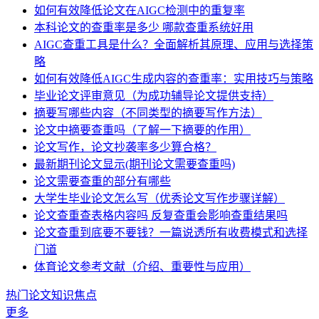
如何有效降低论文在AIGC检测中的重复率
本科论文的查重率是多少 哪款查重系统好用
AIGC查重工具是什么？全面解析其原理、应用与选择策
略
如何有效降低AIGC生成内容的查重率：实用技巧与策略
毕业论文评审意见（为成功辅导论文提供支持）
摘要写哪些内容（不同类型的摘要写作方法）
论文中摘要查重吗（了解一下摘要的作用）
论文写作，论文抄袭率多少算合格？
最新期刊论文显示(期刊论文需要查重吗)
论文需要查重的部分有哪些
大学生毕业论文怎么写（优秀论文写作步骤详解）
论文查重查表格内容吗 反复查重会影响查重结果吗
论文查重到底要不要钱？一篇说透所有收费模式和选择
门道
体育论文参考文献（介绍、重要性与应用）
热门论文知识焦点
更多