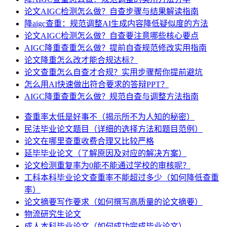
论文AIGC检测怎么做？自查步骤与结果解读指南
降aigc查重：规范调整AI生成内容降低疑似度的方法
论文AIGC检测怎么做？自查要注意哪些核心要点
AIGC降重查重怎么做？提前自查规范修改实用指南
论文降重怎么改才能合规达标？
论文查重怎么自查才合规？实用步骤帮你提前避坑
怎么用AI快速做出符合要求的答辩PPT？
AIGC降重查重怎么做？规范自查与调整方法指南
查重率太低是好事不（揭示所不为人知的秘密）
民法毕业论文题目（详细的选择方法和题目范例）
论文在哪里查重收费合理又比较严格
延毕毕业论文（了解原因及对应的解决方案）
论文检测重复率为0能不能通过学校的审核呢？
工科本科毕业论文查重率不能超过多少（如何降低查重
率）
论文摘要写作要求（如何撰写高质量的论文摘要）
物流研究生论文
成人本科毕业论文（如何成功完成毕业论文）