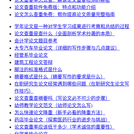
论文重复率怎么查：解读论文重复检测的秘密
论文查重软件免费版：特点和功能介绍
论文怎么查重免费：帮你提高论文质量完整指南
学年论文是一种对学生学习成果进行考察和总结的过程
论文查重是查什么（全面剖析学术抄袭的本质）
会计学论文题目参考
大专汽车毕业论文（详细的写作步骤与几点建议）
经管系毕业论文
建筑工程论文答辩
脚注的标准格式是什么
摘要格式是什么（摘要写作的要求是什么）
在职研究生论文经常遇到哪些问题（在职研究生论文写
作技巧）
论文查重查摘要吗（写论文必不可少的步骤）
幼师教学论文范文（幼师论文怎么写)
怎么快速论文降重（新手必看的降重方法）
药店毕业论文（探索医药行业的进步与挑战）
论文查重率应该低于多少（学术诚信的重要性）