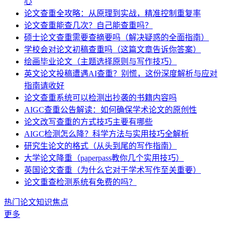
心
论文查重全攻略：从原理到实战，精准控制重复率
论文查重能查几次？自己能查重吗？
硕士论文查重需要查摘要吗（解决疑惑的全面指南）
学校会对论文初稿查重吗（这篇文章告诉你答案）
绘画毕业论文（主题选择原则与写作技巧）
英文论文投稿遭遇AI查重？别慌，这份深度解析与应对
指南请收好
论文查重系统可以检测出抄袭的书籍内容吗
AIGC查重公告解读：如何确保学术论文的原创性
论文改写查重的方式技巧主要有哪些
AIGC检测怎么降？科学方法与实用技巧全解析
研究生论文的格式（从头到尾的写作指南）
大学论文降重（paperpass教你几个实用技巧）
英国论文查重（为什么它对于学术写作至关重要）
论文重查检测系统有免费的吗？
热门论文知识焦点
更多