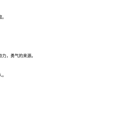
谊。
动力，勇气的来源。
人。