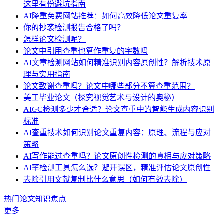
这里有份避坑指南
AI降重免费网站推荐：如何高效降低论文重复率
你的抄袭检测报告合格了吗？
怎样论文检测呢？
论文中引用查重也算作重复的字数吗
AI文章检测网站如何精准识别内容原创性？解析技术原
理与实用指南
论文致谢查重吗？论文中哪些部分不算查重范围？
美工毕业论文（探究视觉艺术与设计的奥秘）
AIGC检测多少才合适？论文查重中的智能生成内容识别
标准
AI查重技术如何识别论文重复内容：原理、流程与应对
策略
AI写作能过查重吗？论文原创性检测的真相与应对策略
AI率检测工具怎么选？避开误区，精准评估论文原创性
去除引用文献复制比什么意思（如何有效去除）
热门论文知识焦点
更多