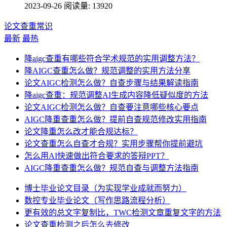
2023-09-26
阅读量: 13920
论文查重常识
最新
最热
降aigc查重有哪些符合学术规范的实用调整方法？
降AIGC查重怎么做？规范调整的实用方法分享
论文AIGC检测怎么做？自查步骤与结果解读指南
降aigc查重：规范调整AI生成内容降低疑似度的方法
论文AIGC检测怎么做？自查要注意哪些核心要点
AIGC降重查重怎么做？提前自查规范修改实用指南
论文降重怎么改才能合规达标？
论文查重怎么自查才合规？实用步骤帮你提前避坑
怎么用AI快速做出符合要求的答辩PPT？
AIGC降重查重怎么做？规范自查与调整方法指南
博士毕业论文目录（为实现学业成就而努力）
数控专业毕业论文（写作思路流程分析）
更有效的总文字复制比，TWC检测文章重复文字的方法
论文查重检测之后怎么去修改