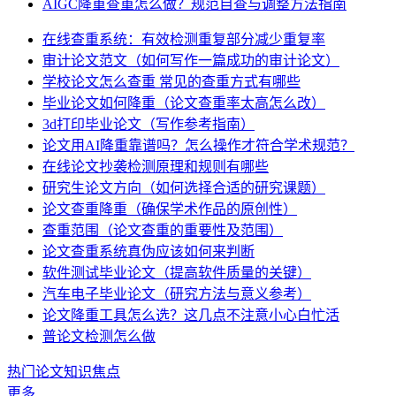
AIGC降重查重怎么做？规范自查与调整方法指南
在线查重系统：有效检测重复部分减少重复率
审计论文范文（如何写作一篇成功的审计论文）
学校论文怎么查重 常见的查重方式有哪些
毕业论文如何降重（论文查重率太高怎么改）
3d打印毕业论文（写作参考指南）
论文用AI降重靠谱吗？怎么操作才符合学术规范？
在线论文抄袭检测原理和规则有哪些
研究生论文方向（如何选择合适的研究课题）
论文查重降重（确保学术作品的原创性）
查重范围（论文查重的重要性及范围）
论文查重系统真伪应该如何来判断
软件测试毕业论文（提高软件质量的关键）
汽车电子毕业论文（研究方法与意义参考）
论文降重工具怎么选？这几点不注意小心白忙活
普论文检测怎么做
热门论文知识焦点
更多