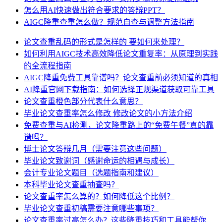
怎么用AI快速做出符合要求的答辩PPT？
AIGC降重查重怎么做？规范自查与调整方法指南
论文查重乱码的形式是怎样的 要如何来处理？
如何利用AIGC技术高效降低论文重复率：从原理到实践
的全流程指南
AIGC降重免费工具靠谱吗？论文查重前必须知道的真相
AI降重官网下载指南：如何选择正规渠道获取可靠工具
论文查重橙色部分代表什么意思？
毕业论文查重率怎么修改 修改论文的小方法介绍
免费查重与AI检测，论文降重路上的“免费午餐”真的靠
谱吗？
博士论文答辩几月（需要注意这些问题）
毕业论文致谢词（感谢命运的相遇与成长）
会计专业论文题目（选题指南和建议）
本科毕业论文查重抽查吗？
论文查重率怎么算的？如何降低这个比例？
毕业论文查重初稿需要注意哪些事项？
论文查重率过高怎么办？这些降重技巧和工具能帮你