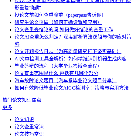
AIGC论文查重免费网站靠谱吗？英文写作如何避开“隐
形重复”陷阱
投论文前如何查重降重（paperpass告诉你）
研究生论文页眉（如何正确设置和应用）
论文查重查绪论的吗 如何做好绪论的查重工作
论文AI查重怎么判定？深度解析算法逻辑与你的应对策
略
论文开题报告日志（为高质量研究打下坚实基础）
AI文章检测工具全解析：如何精准识别机器生成内容
毕业答辩的流程（大学毕业答辩全流程）
论文查重范围是什么 包括有几哪个部分
汽车故障论文题目（汽车系毕业论文题目分享）
如何有效降低毕业论文AIGC检测率：策略与实用方法
热门论文知识焦点
更多
论文知识
论文查重常识
论文技巧常识