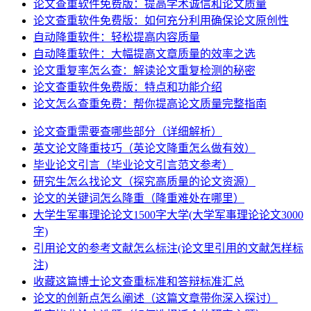
论文查重软件免费版：提高学术诚信和论文质量
论文查重软件免费版：如何充分利用确保论文原创性
自动降重软件：轻松提高内容质量
自动降重软件：大幅提高文章质量的效率之选
论文重复率怎么查：解读论文重复检测的秘密
论文查重软件免费版：特点和功能介绍
论文怎么查重免费：帮你提高论文质量完整指南
论文查重需要查哪些部分（详细解析）
英文论文降重技巧（英论文降重怎么做有效）
毕业论文引言（毕业论文引言范文参考）
研究生怎么找论文（探究高质量的论文资源）
论文的关键词怎么降重（降重难处在哪里）
大学生军事理论论文1500字大学(大学军事理论论文3000
字)
引用论文的参考文献怎么标注(论文里引用的文献怎样标
注)
收藏这篇博士论文查重标准和答辩标准汇总
论文的创新点怎么阐述（这篇文章带你深入探讨）