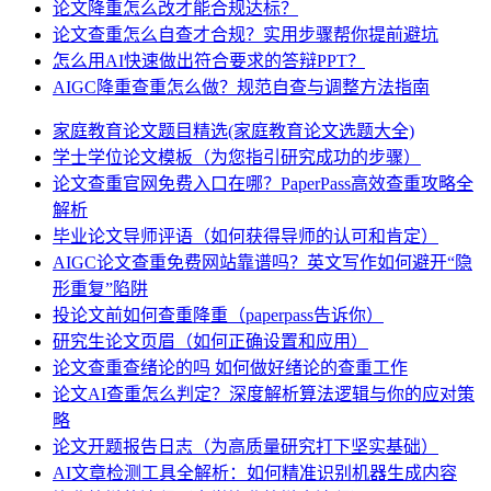
论文降重怎么改才能合规达标？
论文查重怎么自查才合规？实用步骤帮你提前避坑
怎么用AI快速做出符合要求的答辩PPT？
AIGC降重查重怎么做？规范自查与调整方法指南
家庭教育论文题目精选(家庭教育论文选题大全)
学士学位论文模板（为您指引研究成功的步骤）
论文查重官网免费入口在哪？PaperPass高效查重攻略全
解析
毕业论文导师评语（如何获得导师的认可和肯定）
AIGC论文查重免费网站靠谱吗？英文写作如何避开“隐
形重复”陷阱
投论文前如何查重降重（paperpass告诉你）
研究生论文页眉（如何正确设置和应用）
论文查重查绪论的吗 如何做好绪论的查重工作
论文AI查重怎么判定？深度解析算法逻辑与你的应对策
略
论文开题报告日志（为高质量研究打下坚实基础）
AI文章检测工具全解析：如何精准识别机器生成内容