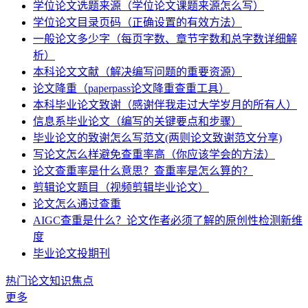
学位论文选题来源（学位论文课题来源怎么写）
学位论文目录页码（正确设置的有效方法）
一般论文多少字（每页字数、章节字数和总字数详细解
析）
本科论文文献（解决编写问题的重要资源）
论文降重（paperpass论文降重查重工具）
本科毕业论文致谢（感谢伴我走过大学岁月的所有人）
信息系毕业论文（编写的关键要点和步骤）
毕业论文的致谢怎么写范文(两则论文致谢范文分享)
写论文怎么样避免查重率高（你应该学会的方法）
论文查重率是什么意思？查重率是怎么算的？
剪辑论文题目（视频剪辑毕业论文）
论文怎么通过查重
AIGC查重是什么？论文作者必须了解的原创性检测新维
度
毕业论文投期刊
热门论文知识焦点
更多