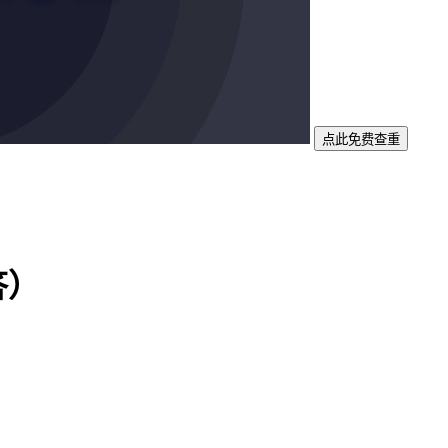
点此免费查重
答）