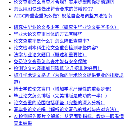
论文查重怎么自查才合规？实用步骤帮你提前避坑
怎么用AI快速做出符合要求的答辩PPT？
AIGC降重查重怎么做？规范自查与调整方法指南
研究生毕业论文多少字（研究生毕业论文要写多久）
毕业大论文查重具体的方式有哪些
论文查重率是什么？怎么降低查重率？
论文检测本科生论文查重会检测哪些内容？
法学专业论文题目（概述和重要性）
免费论文查重怎么查才能有安全保障
检测论文抄袭率如何降低 这几招非常好用！
标准学术论文格式（为你的学术论文提供专业的排版规
范）
博士学位论文盲审（增加学术严谨性的重要步骤）
毕业论文怎么排版（完美排版是成功的一半））
论文查重的范围包括哪些（完整的深入分析）
写毕业论文难吗（解析论文写作的挑战与应对方法）
AI检测报告图片全解析：从界面到指标，教你一眼看懂
查重结果