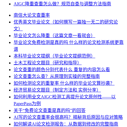
AIGC降重查重怎么做？规范自查与调整方法指南
南信大论文查重率
优秀英文毕业论文（如何撰写一篇独一无二的研究论
文）
毕业论文怎么降重（这篇文章一看就会）
毕业论文免费检测是真的吗 什么样的论文检测系统更靠
谱
本科毕业论文提纲（毕业论文提纲范例）
土木工程论文题目（研究和指导）
论文查重的颜色分别代表什么 重复的内容怎么看
论文查重怎么查？从原理到实操的完整指南
如何检测论文的重复率 什么样的毕业论文算抄袭？
经济贸易论文题目（制定方法和 实例分享）
如何利用全文AIGC检测工具提升论文原创性——以
PaperPass为例
关于“免费论文查重是真的吗”的回答
AI写的论文查重率会很高吗？揭秘背后原因与应对策略
如何解读AI论文检测报告：从数据到修改的完整指南