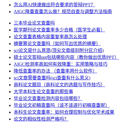
怎么用AI快速做出符合要求的答辩PPT？
AIGC降重查重怎么做？规范自查与调整方法指南
三本毕业论文查重吗
医学期刊论文查重率多少合格（医学生必看）
论文查重表格内容重复率高怎么处理
摘要算论文查重吗（如何写出优质的摘要）
sci论文是什么意思(顶尖文章级别附分区介绍)
硕士论文答辩ppt包括哪些内容（教你做出优质PPT）
AIGC检测率高如何有效降重：实用策略与技巧
降低查重率的办法 （查重率用什么软件）
sci文章需要查重吗(sci查重有什么意义)
商科论文题目（商科论文的选题与写作技巧）
大学本科生论文查重的那些事
毕业论文查重检测内容包括哪些？
毕业论文初稿查重吗（该不该进行初稿查重呢）
本科生论文查重率：如何合理控制与优化学术成果
论文的相似性检测严格吗？