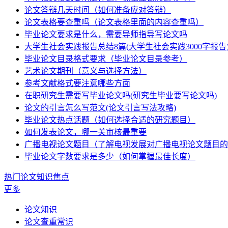
论文答辩几天时间（如何准备应对答辩）
论文表格要查重吗（论文表格里面的内容查重吗）
毕业论文要求是什么，需要导师指导写论文吗
大学生社会实践报告总结8篇(大学生社会实践3000字报告
毕业论文目录格式要求（毕业论文目录参考）
艺术论文期刊（意义与选择方法）
参考文献格式要注意哪些方面
在职研究生需要写毕业论文吗(研究生毕业要写论文吗)
论文的引言怎么写范文(论文引言写法攻略)
毕业论文热点话题（如何选择合适的研究题目）
如何发表论文，哪一关审核最重要
广播电视论文题目（了解电视发展对广播电视论文题目的
毕业论文字数要求是多少（如何掌握最佳长度）
热门论文知识焦点
更多
论文知识
论文查重常识