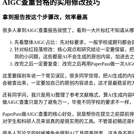
AIGC查重合格的实用修改技巧
拿到报告按这个步骤改，效率最高
很多人拿到AIGC查重报告就慌了，看到一大片标红不知道从
先看整体AIGC占比：先对标要求，一般学校或期刊都
针对标红段落修改：核心观点和研究结论一定要保留，把
到的小问题，这些都是AI不会生成的原创内容，加进去之
改完之后一定要复查：改完之后再用PaperPass做一
这里要踩刹车说一个常见误区，很多同学觉得，把AI生成的内
会被查出来，一定要加自己的原创内容进去，这才是最稳妥的
还有同学问，我只是用AI整理了参考文献格式，算AI生成内
做AIGC查重只是为了避免万一，毕竟不同学校的要求不一样
PaperPass做AIGC查重的核心好处，就是帮你在提交之
对学生和科研人员来说真的是很实用的工具。不管是初稿还是
很多人写论文的时候难免会用到AI工具提高效率，这本身不是