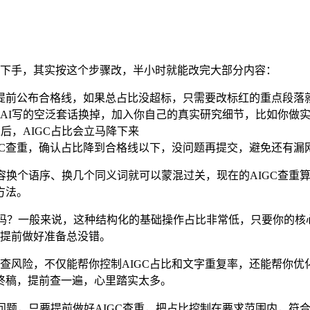
哪下手，其实按这个步骤改，半小时就能改完大部分内容：
会提前公布合格线，如果总占比没超标，只需要改标红的重点段落
AI写的空泛套话换掉，加入你自己的真实研究细节，比如你做
后，AIGC占比会立马降下来
次AIGC查重，确认占比降到合格线以下，没问题再提交，避免还有漏
容换个语序、换几个同义词就可以蒙混过关，现在的AIGC查重
方法。
容吗？一般来说，这种结构化的基础操作占比非常低，只要你的
，提前做好准备总没错。
前提前排查风险，不仅能帮你控制AIGC占比和文字重复率，还能帮
终稿，提前查一遍，心里踏实太多。
问题，只要提前做好AIGC查重，把占比控制在要求范围内，符