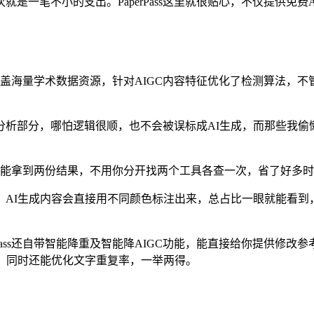
是一笔不小的支出。PaperPass这里就很贴心，不仅提供免费
s本身覆盖海量学术数据资源，针对AIGC内容特征优化了检测算法
析部分，哪怕逻辑很顺，也不会被误标成AI生成，而那些我偷
就能拿到两份结果，不用你分开找两个工具各查一次，省了好多
AI生成内容会直接用不同颜色标注出来，总占比一眼就能看到，
rPass还自带智能降重及智能降AIGC功能，能直接给你提供修
，同时还能优化文字重复率，一举两得。