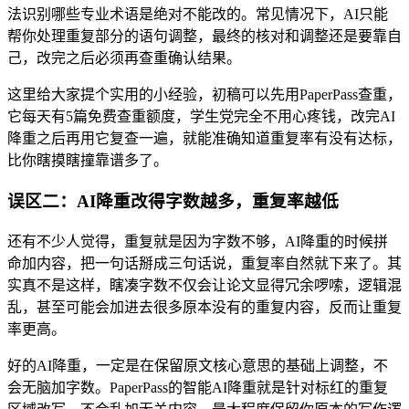
法识别哪些专业术语是绝对不能改的。常见情况下，AI只能
帮你处理重复部分的语句调整，最终的核对和调整还是要靠自
己，改完之后必须再查重确认结果。
这里给大家提个实用的小经验，初稿可以先用PaperPass查重，
它每天有5篇免费查重额度，学生党完全不用心疼钱，改完AI
降重之后再用它复查一遍，就能准确知道重复率有没有达标，
比你瞎摸瞎撞靠谱多了。
误区二：AI降重改得字数越多，重复率越低
还有不少人觉得，重复就是因为字数不够，AI降重的时候拼
命加内容，把一句话掰成三句话说，重复率自然就下来了。其
实真不是这样，瞎凑字数不仅会让论文显得冗余啰嗦，逻辑混
乱，甚至可能会加进去很多原本没有的重复内容，反而让重复
率更高。
好的AI降重，一定是在保留原文核心意思的基础上调整，不
会无脑加字数。PaperPass的智能AI降重就是针对标红的重复