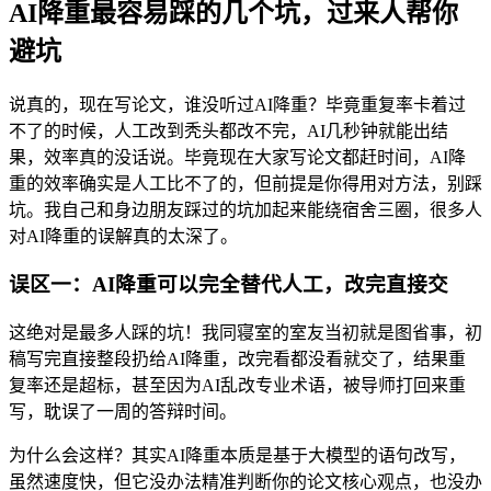
AI降重最容易踩的几个坑，过来人帮你
避坑
说真的，现在写论文，谁没听过AI降重？毕竟重复率卡着过
不了的时候，人工改到秃头都改不完，AI几秒钟就能出结
果，效率真的没话说。毕竟现在大家写论文都赶时间，AI降
重的效率确实是人工比不了的，但前提是你得用对方法，别踩
坑。我自己和身边朋友踩过的坑加起来能绕宿舍三圈，很多人
对AI降重的误解真的太深了。
误区一：AI降重可以完全替代人工，改完直接交
这绝对是最多人踩的坑！我同寝室的室友当初就是图省事，初
稿写完直接整段扔给AI降重，改完看都没看就交了，结果重
复率还是超标，甚至因为AI乱改专业术语，被导师打回来重
写，耽误了一周的答辩时间。
为什么会这样？其实AI降重本质是基于大模型的语句改写，
虽然速度快，但它没办法精准判断你的论文核心观点，也没办