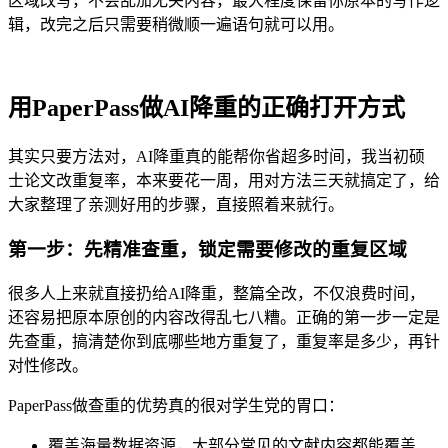
区域改写，不会乱加无关内容，最大程度保留你原本的写作逻
辑，改完之后只需要稍微顺一遍语句就可以用。
用PaperPass做AI降重的正确打开方式
其实只要方法对，AI降重真的能帮你省超多时间，我当初硕
士论文改重复率，本来要花一周，用对方法三天就搞定了，给
大家整理了亲测好用的步骤，直接照着来就行。
第一步：先精准查重，锁定需要修改的重复区域
很多人上来就直接扔给AI降重，整篇全改，不仅浪费时间，
还容易把原本原创的内容改得乱七八糟。正确的第一步一定是
先查重，搞清楚你到底哪些地方重复了，重复率是多少，再针
对性修改。
PaperPass做查重的优势真的很对学生党的胃口：
覆盖海量数据资源，大部分常见的文献内容都能覆盖