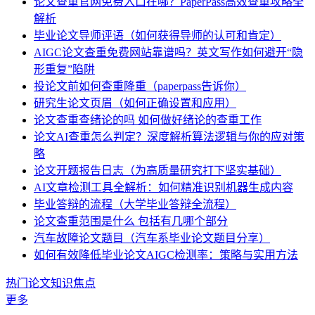
论文查重官网免费入口在哪？PaperPass高效查重攻略全
解析
毕业论文导师评语（如何获得导师的认可和肯定）
AIGC论文查重免费网站靠谱吗？英文写作如何避开“隐
形重复”陷阱
投论文前如何查重降重（paperpass告诉你）
研究生论文页眉（如何正确设置和应用）
论文查重查绪论的吗 如何做好绪论的查重工作
论文AI查重怎么判定？深度解析算法逻辑与你的应对策
略
论文开题报告日志（为高质量研究打下坚实基础）
AI文章检测工具全解析：如何精准识别机器生成内容
毕业答辩的流程（大学毕业答辩全流程）
论文查重范围是什么 包括有几哪个部分
汽车故障论文题目（汽车系毕业论文题目分享）
如何有效降低毕业论文AIGC检测率：策略与实用方法
热门论文知识焦点
更多