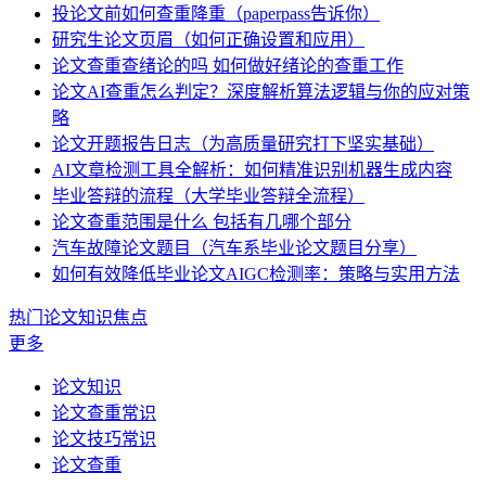
投论文前如何查重降重（paperpass告诉你）
研究生论文页眉（如何正确设置和应用）
论文查重查绪论的吗 如何做好绪论的查重工作
论文AI查重怎么判定？深度解析算法逻辑与你的应对策
略
论文开题报告日志（为高质量研究打下坚实基础）
AI文章检测工具全解析：如何精准识别机器生成内容
毕业答辩的流程（大学毕业答辩全流程）
论文查重范围是什么 包括有几哪个部分
汽车故障论文题目（汽车系毕业论文题目分享）
如何有效降低毕业论文AIGC检测率：策略与实用方法
热门论文知识焦点
更多
论文知识
论文查重常识
论文技巧常识
论文查重