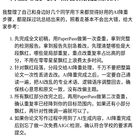
我整理了自己和身边好几个同学用下来都觉得好用的AI降重
步骤，都是踩过坑总结出来的，照着走基本不会出大错，给大
家参考：
先完成全文初稿，用PaperPass做第一次查重，拿到完整
的检测报告。拿到报告先别急着改，先理清楚哪些是大
段飘红，哪些是局部重复，重点改重复率占比高的部
分，不用在零零星星飘红上浪费太多时间。
针对飘红段落，分段交给AI降重处理，千万不要把整篇
论文一次性丢进去改。AI降重完成之后，一定要自己通
读一遍，把AI改乱的专业术语、逻辑语序调整回去，确
保核心意思和原文一致，没有改偏主题。
所有飘红部分改完之后，再用PaperPass做第二次查重，
确认重复率已经降到你的目标范围内，如果还有小部分
飘红，再针对性微调一遍就可以了。
如果你论文写作过程中用到了AI生成内容，AI降重完成
后别忘了做一次免费AIGC检测，确认符合学校的要求再
提交。