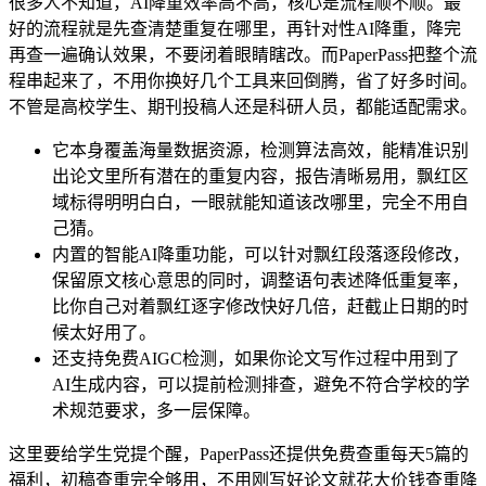
很多人不知道，AI降重效率高不高，核心是流程顺不顺。最
好的流程就是先查清楚重复在哪里，再针对性AI降重，降完
再查一遍确认效果，不要闭着眼睛瞎改。而PaperPass把整个流
程串起来了，不用你换好几个工具来回倒腾，省了好多时间。
不管是高校学生、期刊投稿人还是科研人员，都能适配需求。
它本身覆盖海量数据资源，检测算法高效，能精准识别
出论文里所有潜在的重复内容，报告清晰易用，飘红区
域标得明明白白，一眼就能知道该改哪里，完全不用自
己猜。
内置的智能AI降重功能，可以针对飘红段落逐段修改，
保留原文核心意思的同时，调整语句表述降低重复率，
比你自己对着飘红逐字修改快好几倍，赶截止日期的时
候太好用了。
还支持免费AIGC检测，如果你论文写作过程中用到了
AI生成内容，可以提前检测排查，避免不符合学校的学
术规范要求，多一层保障。
这里要给学生党提个醒，PaperPass还提供免费查重每天5篇的
福利，初稿查重完全够用，不用刚写好论文就花大价钱查重降