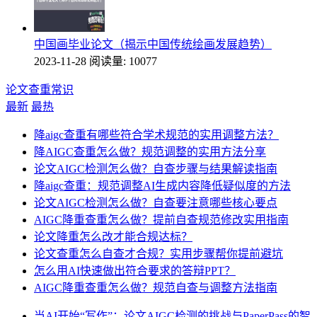
中国画毕业论文（揭示中国传统绘画发展趋势）
2023-11-28
阅读量: 10077
论文查重常识
最新
最热
降aigc查重有哪些符合学术规范的实用调整方法？
降AIGC查重怎么做？规范调整的实用方法分享
论文AIGC检测怎么做？自查步骤与结果解读指南
降aigc查重：规范调整AI生成内容降低疑似度的方法
论文AIGC检测怎么做？自查要注意哪些核心要点
AIGC降重查重怎么做？提前自查规范修改实用指南
论文降重怎么改才能合规达标？
论文查重怎么自查才合规？实用步骤帮你提前避坑
怎么用AI快速做出符合要求的答辩PPT？
AIGC降重查重怎么做？规范自查与调整方法指南
当AI开始“写作”：论文AIGC检测的挑战与PaperPass的智