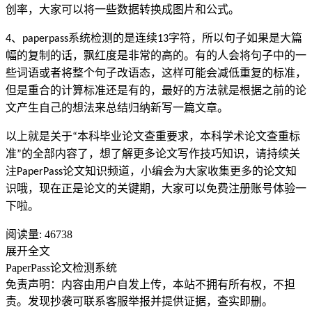
创率，大家可以将一些数据转换成图片和公式。
、
系统检测的是连续
字符，所以句子如果是大篇
4
paperpass
13
幅的复制的话，飘红度是非常的高的。有的人会将句子中的一
些词语或者将整个句子改语态，这样可能会减低重复的标准，
但是重合的计算标准还是有的，最好的方法就是根据之前的论
文产生自己的想法来总结归纳新写一篇文章。
以上就是关于
本科毕业论文查重要求，本科学术论文查重标
“
准
的全部内容了，想了解更多论文写作技巧知识，请持续关
”
注
论文知识频道，小编会为大家收集更多的论文知
PaperPass
识哦，现在正是论文的关键期，大家可以免费注册账号体验一
下啦。
阅读量:
46738
展开全文
PaperPass论文检测系统
免责声明：内容由用户自发上传，本站不拥有所有权，不担
责。发现抄袭可联系客服举报并提供证据，查实即删。