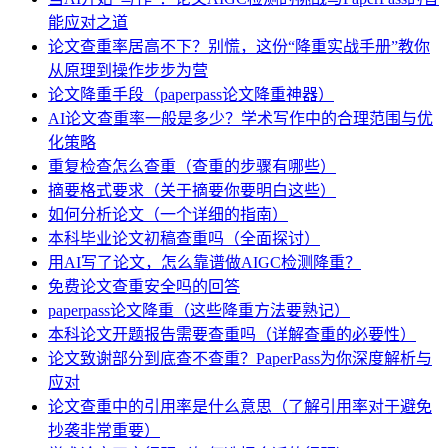
能应对之道
论文查重率居高不下？别慌，这份“降重实战手册”教你
从原理到操作步步为营
论文降重手段（paperpass论文降重神器）
AI论文查重率一般是多少？学术写作中的合理范围与优
化策略
重复检查怎么查重（查重的步骤有哪些）
摘要格式要求（关于摘要你要明白这些）
如何分析论文（一个详细的指南）
本科毕业论文初稿查重吗（全面探讨）
用AI写了论文，怎么靠谱做AIGC检测降重？
免费论文查重安全吗的回答
paperpass论文降重（这些降重方法要熟记）
本科论文开题报告需要查重吗（详解查重的必要性）
论文致谢部分到底查不查重？PaperPass为你深度解析与
应对
论文查重中的引用率是什么意思（了解引用率对于避免
抄袭非常重要）