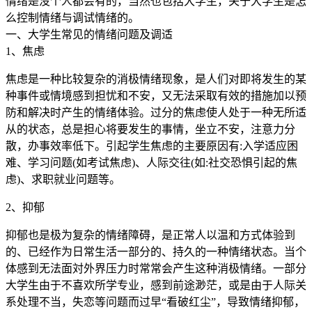
情绪是没个人都会有的，当然也包括大学生，关于大学生是怎
么控制情绪与调试情绪的。
一、大学生常见的情绪问题及调适
1、焦虑
焦虑是一种比较复杂的消极情绪现象，是人们对即将发生的某
种事件或情境感到担忧和不安，又无法采取有效的措施加以预
防和解决时产生的情绪体验。过分的焦虑使人处于一种无所适
从的状态，总是担心将要发生的事情，坐立不安，注意力分
散，办事效率低下。引起学生焦虑的主要原因有:入学适应困
难、学习问题(如考试焦虑)、人际交往(如:社交恐惧引起的焦
虑)、求职就业问题等。
2、抑郁
抑郁也是极为复杂的情绪障碍，是正常人以温和方式体验到
的、已经作为日常生活一部分的、持久的一种情绪状态。当个
体感到无法面対外界压力时常常会产生这种消极情绪。一部分
大学生由于不喜欢所学专业，感到前途渺茫，或是由于人际关
系处理不当，失恋等问题而过早“看破红尘”，导致情绪抑郁，