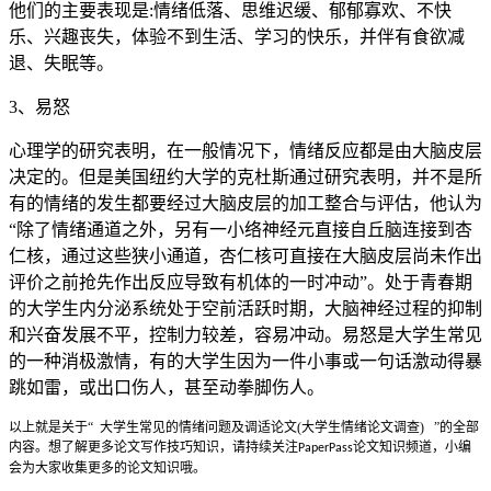
他们的主要表现是:情绪低落、思维迟缓、郁郁寡欢、不快
乐、兴趣丧失，体验不到生活、学习的快乐，并伴有食欲减
退、失眠等。
3、易怒
心理学的研究表明，在一般情况下，情绪反应都是由大脑皮层
决定的。但是美国纽约大学的克杜斯通过研究表明，并不是所
有的情绪的发生都要经过大脑皮层的加工整合与评估，他认为
“除了情绪通道之外，另有一小络神经元直接自丘脑连接到杏
仁核，通过这些狭小通道，杏仁核可直接在大脑皮层尚未作出
评价之前抢先作出反应导致有机体的一时冲动”。处于青春期
的大学生内分泌系统处于空前活跃时期，大脑神经过程的抑制
和兴奋发展不平，控制力较差，容易冲动。易怒是大学生常见
的一种消极激情，有的大学生因为一件小事或一句话激动得暴
跳如雷，或出口伤人，甚至动拳脚伤人。
以上就是关于
“
大学生常见的情绪问题及调适论文(大学生情绪论文调查)
”
的全部
内容。
想了解更多论文写作技巧知识，请持续关注
论文知识频道，小编
PaperPass
会为大家收集更多的论文知识哦。