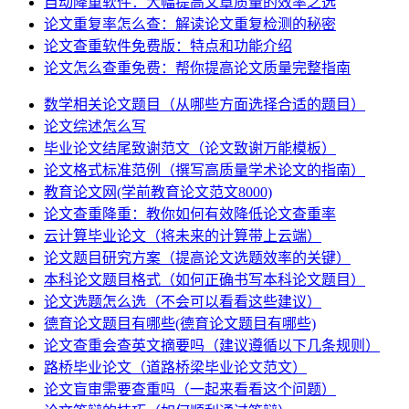
自动降重软件：大幅提高文章质量的效率之选
论文重复率怎么查：解读论文重复检测的秘密
论文查重软件免费版：特点和功能介绍
论文怎么查重免费：帮你提高论文质量完整指南
数学相关论文题目（从哪些方面选择合适的题目）
论文综述怎么写
毕业论文结尾致谢范文（论文致谢万能模板）
论文格式标准范例（撰写高质量学术论文的指南）
教育论文网(学前教育论文范文8000)
论文查重降重：教你如何有效降低论文查重率
云计算毕业论文（将未来的计算带上云端）
论文题目研究方案（提高论文选题效率的关键）
本科论文题目格式（如何正确书写本科论文题目）
论文选题怎么选（不会可以看看这些建议）
德育论文题目有哪些(德育论文题目有哪些)
论文查重会查英文摘要吗（建议遵循以下几条规则）
路桥毕业论文（道路桥梁毕业论文范文）
论文盲审需要查重吗（一起来看看这个问题）