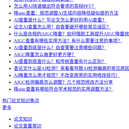
怎么用AI快速做出符合要求的答辩PPT？
降aigc查重：规范调整AI生成内容降低疑似度的方法
AI查重是什么？写论文怎么更好的用AI查重？
论文AI查重怎么用？自查要避开哪些常见误区？
什么是合规的AIGC降重？如何借助工具提升AIGC降重
AIGC查重有哪些实用方法？有什么需要注意的事项？
AI查重到底是什么？自查需要注意哪些问题？
AIGC降重怎么做更好更方便？
AI查重到底查什么？和传统查重有什么区别？
查论文什么是AI检测？来看看导致AI检测偏高的常见原
AI降重怎么用才规范？不改变原意的实用修改技巧！
AIGC检测偏高怎么调整？几个规范修改方法分享
降aigc查重有哪些符合学术规范的实用调整方法？
热门论文知识焦点
更多
论文知识
论文查重常识