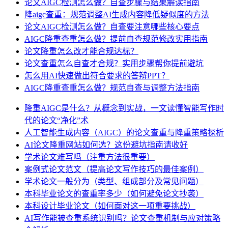
论文AIGC检测怎么做？自查步骤与结果解读指南
降aigc查重：规范调整AI生成内容降低疑似度的方法
论文AIGC检测怎么做？自查要注意哪些核心要点
AIGC降重查重怎么做？提前自查规范修改实用指南
论文降重怎么改才能合规达标？
论文查重怎么自查才合规？实用步骤帮你提前避坑
怎么用AI快速做出符合要求的答辩PPT？
AIGC降重查重怎么做？规范自查与调整方法指南
降重AIGC是什么？从概念到实战，一文读懂智能写作时
代的论文“净化”术
人工智能生成内容（AIGC）的论文查重与降重策略探析
AI论文降重网站如何选？这份避坑指南请收好
学术论文难写吗（注重方法很重要）
案例式论文范文（提高论文写作技巧的最佳案例）
学术论文一般分为（类型、组成部分及常见问题）
本科毕业论文的查重率多少（如何避免论文抄袭）
本科设计毕业论文（如何面对这一项重要挑战）
AI写作能被查重系统识别吗？论文查重机制与应对策略