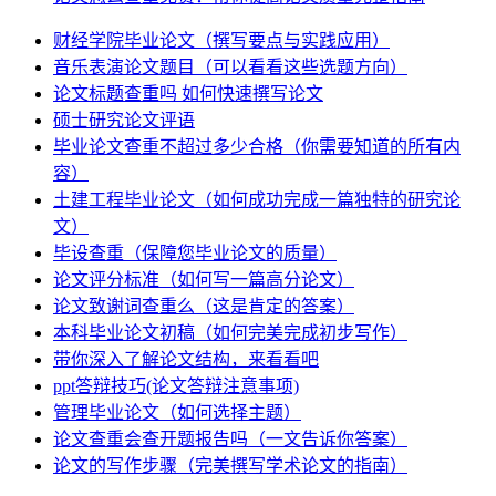
财经学院毕业论文（撰写要点与实践应用）
音乐表演论文题目（可以看看这些选题方向）
论文标题查重吗 如何快速撰写论文
硕士研究论文评语
毕业论文查重不超过多少合格（你需要知道的所有内
容）
土建工程毕业论文（如何成功完成一篇独特的研究论
文）
毕设查重（保障您毕业论文的质量）
论文评分标准（如何写一篇高分论文）
论文致谢词查重么（这是肯定的答案）
本科毕业论文初稿（如何完美完成初步写作）
带你深入了解论文结构，来看看吧
ppt答辩技巧(论文答辩注意事项)
管理毕业论文（如何选择主题）
论文查重会查开题报告吗（一文告诉你答案）
论文的写作步骤（完美撰写学术论文的指南）