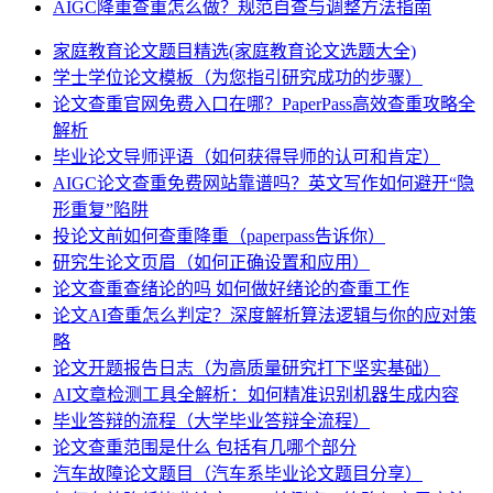
AIGC降重查重怎么做？规范自查与调整方法指南
家庭教育论文题目精选(家庭教育论文选题大全)
学士学位论文模板（为您指引研究成功的步骤）
论文查重官网免费入口在哪？PaperPass高效查重攻略全
解析
毕业论文导师评语（如何获得导师的认可和肯定）
AIGC论文查重免费网站靠谱吗？英文写作如何避开“隐
形重复”陷阱
投论文前如何查重降重（paperpass告诉你）
研究生论文页眉（如何正确设置和应用）
论文查重查绪论的吗 如何做好绪论的查重工作
论文AI查重怎么判定？深度解析算法逻辑与你的应对策
略
论文开题报告日志（为高质量研究打下坚实基础）
AI文章检测工具全解析：如何精准识别机器生成内容
毕业答辩的流程（大学毕业答辩全流程）
论文查重范围是什么 包括有几哪个部分
汽车故障论文题目（汽车系毕业论文题目分享）