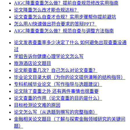
AIGC降重查重怎么做？提前自查规范修改实用指南
论文降重怎么改才能合规达标？
论文查重怎么自查才合规？实用步骤帮你提前避坑
怎么用AI快速做出符合要求的答辩PPT？
AIGC降重查重怎么做？规范自查与调整方法指南
论文发表查重率多少决定了什么 如何避免出现查重没通
过
学姐告诉你健康心理学论文怎么写
旅游酒店论文题目
论文能查重几次？自己怎么对论文查重？
毕业论文目录大纲（为你的论文提供清晰的结构指导）
专科机械毕业论文（写作指导与选题建议）
论文除了查重之外 还有两件事情也很重要
论文查重的作用（论文查重的目的是什么）
目标检测论文难的原因
论文怎么写（从选题到撰写的完整指南）
金融相关论文题目（了解与探索金融领域研究的关键问
题）