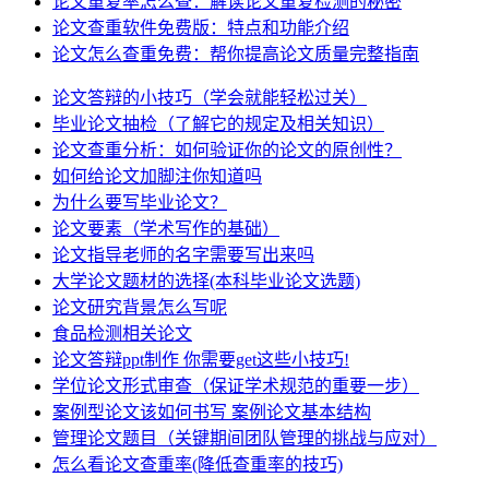
论文重复率怎么查：解读论文重复检测的秘密
论文查重软件免费版：特点和功能介绍
论文怎么查重免费：帮你提高论文质量完整指南
论文答辩的小技巧（学会就能轻松过关）
毕业论文抽检（了解它的规定及相关知识）
论文查重分析：如何验证你的论文的原创性？
如何给论文加脚注你知道吗
为什么要写毕业论文？
论文要素（学术写作的基础）
论文指导老师的名字需要写出来吗
大学论文题材的选择(本科毕业论文选题)
论文研究背景怎么写呢
食品检测相关论文
论文答辩ppt制作 你需要get这些小技巧!
学位论文形式审查（保证学术规范的重要一步）
案例型论文该如何书写 案例论文基本结构
管理论文题目（关键期间团队管理的挑战与应对）
怎么看论文查重率(降低查重率的技巧)