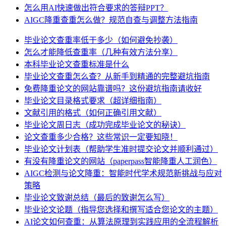
怎么用AI快速做出符合要求的答辩PPT？
AIGC降重查重怎么做？规范自查与调整方法指南
毕业论文查重率低于多少（如何避免抄袭）
怎么才能降低查重率（几种有效方法分享）
本科毕业论文查重标准是什么
毕业论文查重怎么查？从新手到精通的完整避坑指南
免费降重论文的网站靠谱吗？这份避坑指南请收好
毕业论文目录格式要求（超详细指南）
文献引用的格式（如何正确引用文献）
毕业论文周日志（成功完成毕业论文的秘诀）
论文查重多少合格？这些常识一定要知晓！
毕业论文计划表（帮助学生准时提交论文并顺利通过）
有没有降重论文的网站（paperpass智能降重人工润色）
AIGC检测与论文降重：智能时代学术规范新挑战与应对
策略
毕业论文致谢总结（最后的致谢怎么写）
毕业论文论题（指导您选择和撰写适合您论文的主题）
AI论文如何查重：从算法原理到实践应用的全流程解析