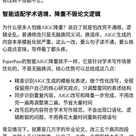
修改高十倍都不止。
智能适配学术语境，降重不毁论文逻辑
为什么很多人怕做AIGC降重？说白了就是怕改完不通顺，逻
辑全乱。普通修改只是无脑换同义词、换语序，AIGC生成的
内容本来模板化就严重，这么一改，要么句子读不通，要么核
心观点变味，导师看了都头疼。
PaperPass的智能AIGC降重就不一样，它是针对学术写作场景
优化的，不是无脑换词，核心优势可以总结成这几点：
精准识别AIGC生成的模板化表述，做个性化改写，全程
保留用户自己的核心研究观点，只调整雷同的表述结构
同步识别重复内容，AIGC改写和降重一步完成，不用改
完一遍再调整第二遍，节省大量时间
改写后的内容符合学术写作规范，不会出现口语化、逻
辑断裂的问题，不用再花大量时间重新捋顺语句
常见情况下，就算是几万字的毕业论文，改三五个高风险段