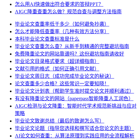
怎么用AI快速做出符合要求的答辩PPT？
AIGC降重查重怎么做？规范自查与调整方法指南
毕业论文查重率低于多少（如何避免抄袭）
怎么才能降低查重率（几种有效方法分享）
本科毕业论文查重标准是什么
毕业论文查重怎么查？从新手到精通的完整避坑指南
免费降重论文的网站靠谱吗？这份避坑指南请收好
毕业论文目录格式要求（超详细指南）
文献引用的格式（如何正确引用文献）
毕业论文周日志（成功完成毕业论文的秘诀）
论文查重多少合格？这些常识一定要知晓！
毕业论文计划表（帮助学生准时提交论文并顺利通过）
有没有降重论文的网站（paperpass智能降重人工润色）
AIGC检测与论文降重：智能时代学术规范新挑战与应对
策略
毕业论文致谢总结（最后的致谢怎么写）
毕业论文论题（指导您选择和撰写适合您论文的主题）
AI论文如何查重：从算法原理到实践应用的全流程解析