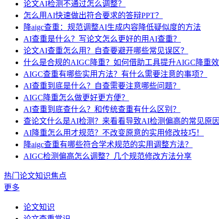
论文AI检测不通过怎么调整？
怎么用AI快速做出符合要求的答辩PPT？
降aigc查重：规范调整AI生成内容降低疑似度的方法
AI查重是什么？写论文怎么更好的用AI查重？
论文AI查重怎么用？自查要避开哪些常见误区？
什么是合规的AIGC降重？如何借助工具提升AIGC降重
AIGC查重有哪些实用方法？有什么需要注意的事项？
AI查重到底是什么？自查需要注意哪些问题？
AIGC降重怎么做更好更方便？
AI查重到底查什么？和传统查重有什么区别？
查论文什么是AI检测？来看看导致AI检测偏高的常见原
AI降重怎么用才规范？不改变原意的实用修改技巧！
降aigc查重有哪些符合学术规范的实用调整方法？
AIGC检测偏高怎么调整？几个规范修改方法分享
热门论文知识焦点
更多
论文知识
论文查重常识