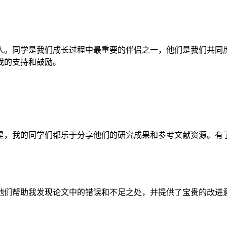
人。同学是我们成长过程中最重要的伴侣之一，他们是我们共同
我的支持和鼓励。
是，我的同学们都乐于分享他们的研究成果和参考文献资源。有
他们帮助我发现论文中的错误和不足之处，并提供了宝贵的改进