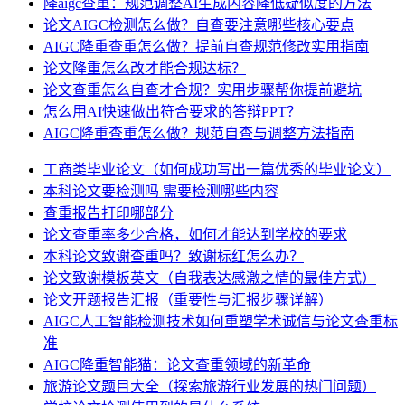
降aigc查重：规范调整AI生成内容降低疑似度的方法
论文AIGC检测怎么做？自查要注意哪些核心要点
AIGC降重查重怎么做？提前自查规范修改实用指南
论文降重怎么改才能合规达标？
论文查重怎么自查才合规？实用步骤帮你提前避坑
怎么用AI快速做出符合要求的答辩PPT？
AIGC降重查重怎么做？规范自查与调整方法指南
工商类毕业论文（如何成功写出一篇优秀的毕业论文）
本科论文要检测吗 需要检测哪些内容
查重报告打印哪部分
论文查重率多少合格，如何才能达到学校的要求
本科论文致谢查重吗？致谢标红怎么办？
论文致谢模板英文（自我表达感激之情的最佳方式）
论文开题报告汇报（重要性与汇报步骤详解）
AIGC人工智能检测技术如何重塑学术诚信与论文查重标
准
AIGC降重智能猫：论文查重领域的新革命
旅游论文题目大全（探索旅游行业发展的热门问题）