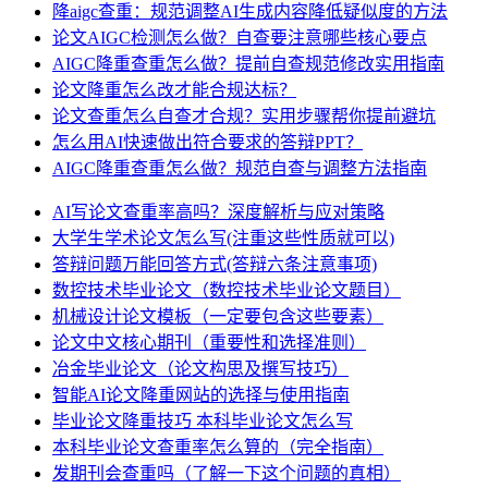
降aigc查重：规范调整AI生成内容降低疑似度的方法
论文AIGC检测怎么做？自查要注意哪些核心要点
AIGC降重查重怎么做？提前自查规范修改实用指南
论文降重怎么改才能合规达标？
论文查重怎么自查才合规？实用步骤帮你提前避坑
怎么用AI快速做出符合要求的答辩PPT？
AIGC降重查重怎么做？规范自查与调整方法指南
AI写论文查重率高吗？深度解析与应对策略
大学生学术论文怎么写(注重这些性质就可以)
答辩问题万能回答方式(答辩六条注意事项)
数控技术毕业论文（数控技术毕业论文题目）
机械设计论文模板（一定要包含这些要素）
论文中文核心期刊（重要性和选择准则）
冶金毕业论文（论文构思及撰写技巧）
智能AI论文降重网站的选择与使用指南
毕业论文降重技巧 本科毕业论文怎么写
本科毕业论文查重率怎么算的（完全指南）
发期刊会查重吗（了解一下这个问题的真相）