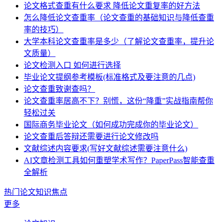
论文格式查重有什么要求 降低论文重复率的好方法
怎么降低论文查重率（论文查重的基础知识与降低查重
率的技巧）
大学本科论文查重率是多少（了解论文查重率，提升论
文质量）
论文检测入口 如何进行选择
毕业论文提纲参考模板(标准格式及要注意的几点)
论文查重致谢查吗？
论文查重率居高不下？别慌，这份“降重”实战指南帮你
轻松过关
国际商务毕业论文（如何成功完成你的毕业论文）
论文查重后答辩还需要进行论文修改吗
文献综述内容要求(写好文献综述需要注意什么)
AI文章检测工具如何重塑学术写作？PaperPass智能查重
全解析
热门论文知识焦点
更多